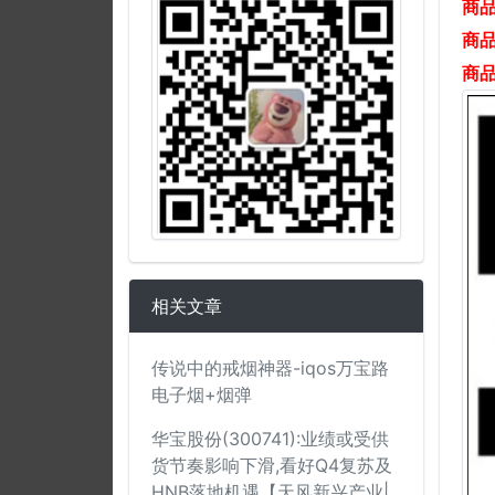
商
商
商
相关文章
传说中的戒烟神器-iqos万宝路
电子烟+烟弹
华宝股份(300741):业绩或受供
货节奏影响下滑,看好Q4复苏及
HNB落地机遇【天风新兴产业|