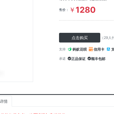
1280
￥
售价：
点击购买
（29人
蚂蚁花呗
信用卡
支持
正品保证
顺丰包邮
承诺
详情