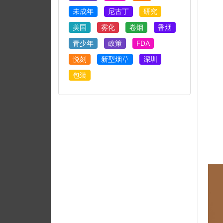
未成年
尼古丁
研究
美国
雾化
卷烟
香烟
青少年
政策
FDA
悦刻
新型烟草
深圳
包装