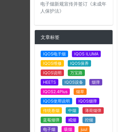
电子烟新规宣传并签订《未成年
人保护法》
文章标签
IQOS电子烟
IQOS ILUMA
IQOS维修
IQOS保养
IQOS说明
万宝路
HEETS
IQOS设备
烟弹
IQOS2.4Plus
烟草
IQOS使用说明
IQOS烟弹
传统卷烟
中烟
薄荷烟弹
蓝莓烟弹
戒烟
控烟
电子烟
吸烟
juul