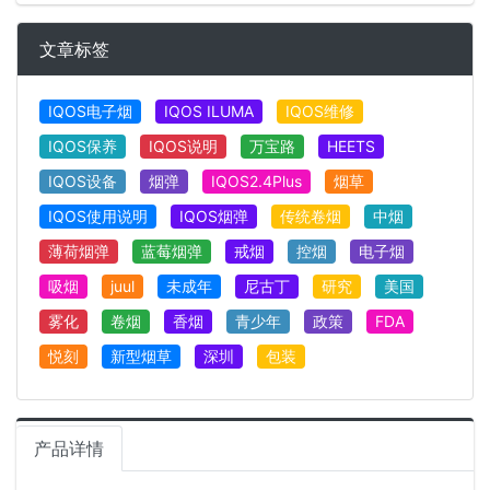
文章标签
IQOS电子烟
IQOS ILUMA
IQOS维修
IQOS保养
IQOS说明
万宝路
HEETS
IQOS设备
烟弹
IQOS2.4Plus
烟草
IQOS使用说明
IQOS烟弹
传统卷烟
中烟
薄荷烟弹
蓝莓烟弹
戒烟
控烟
电子烟
吸烟
juul
未成年
尼古丁
研究
美国
雾化
卷烟
香烟
青少年
政策
FDA
悦刻
新型烟草
深圳
包装
产品详情