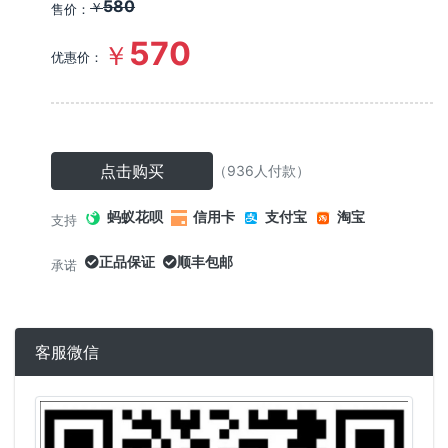
580
￥
售价：
570
￥
优惠价：
点击购买
（936人付款）
蚂蚁花呗
信用卡
支付宝
淘宝
支持
正品保证
顺丰包邮
承诺
客服微信