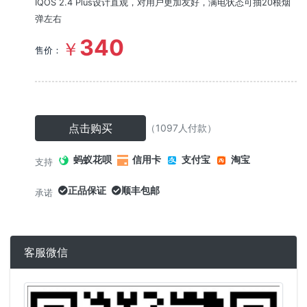
IQOS 2.4 Plus设计直观，对用户更加友好，满电状态可抽20根烟
弹左右
340
￥
售价：
点击购买
（1097人付款）
蚂蚁花呗
信用卡
支付宝
淘宝
支持
正品保证
顺丰包邮
承诺
客服微信