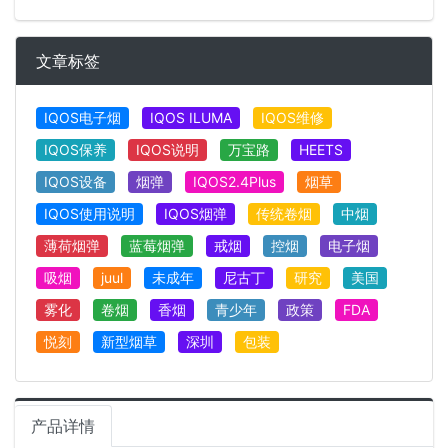
文章标签
IQOS电子烟
IQOS ILUMA
IQOS维修
IQOS保养
IQOS说明
万宝路
HEETS
IQOS设备
烟弹
IQOS2.4Plus
烟草
IQOS使用说明
IQOS烟弹
传统卷烟
中烟
薄荷烟弹
蓝莓烟弹
戒烟
控烟
电子烟
吸烟
juul
未成年
尼古丁
研究
美国
雾化
卷烟
香烟
青少年
政策
FDA
悦刻
新型烟草
深圳
包装
产品详情