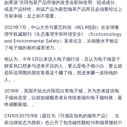
如果该“共同包装产品所做的改变会影响使用、组成成分、
或是产品特性，则该产品为新型烟草产品而且必须要经过上
市前审核；反之则不需要。。
2021年7月，中山大学与雾芯科技（RELX悦刻）在全球毒
理学权威期刊《生态毒理学和环境安全》（Ecotoxicology
and Environmental Safety）发表论文，从细胞水平验证
了电子烟的相对减害潜力。。
他认为，今年3月以来进入电子烟行业，且认为电子烟是个
财富风口想参与进来开店的人，要么是电子烟小白，要么就
是听说周围的朋友靠着这个赚了钱，想进来赚一波快钱的
人。。
2018年，英国开始允许医院出售电子烟，并为患者提供电
子烟休息室，以鼓励烟瘾患者从传统卷烟向电子烟转换，最
终戒断吸烟。。
CN105307516B（题目为《可感应加热的烟草产品》，当
前法律状态为授权）也公开了包含磁性颗粒10和烟草微粒11