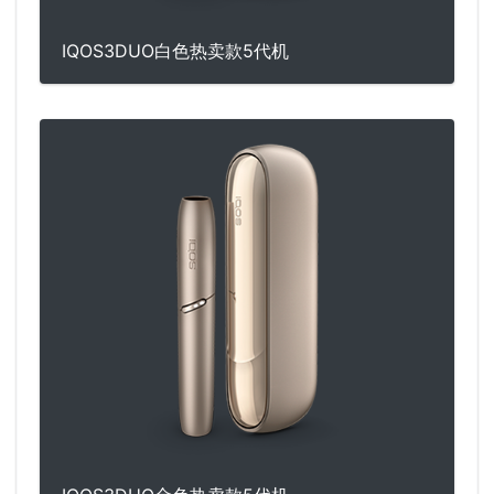
IQOS3DUO白色热卖款5代机