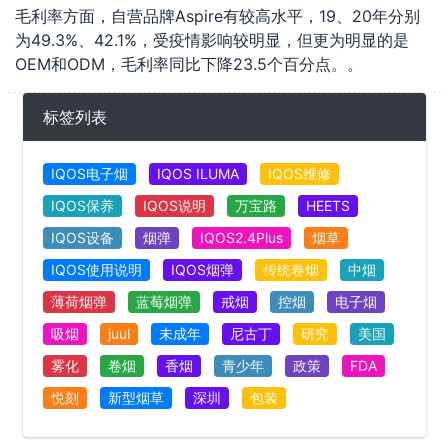
毛利率方面，自营品牌Aspire有较高水平，19、20年分别
为49.3%、42.1%，受疫情影响较明显，但更为明显的是
OEM和ODM，毛利率同比下降23.5个百分点。。
标签列表
IQOS电子烟
IQOS ILUMA
IQOS维修
IQOS保养
IQOS说明
万宝路
HEETS
IQOS设备
烟弹
IQOS2.4Plus
烟草
IQOS使用说明
IQOS烟弹
传统卷烟
中烟
薄荷烟弹
蓝莓烟弹
戒烟
控烟
电子烟
吸烟
juul
未成年
尼古丁
研究
美国
雾化
卷烟
香烟
青少年
政策
FDA
悦刻
新型烟草
深圳
包装