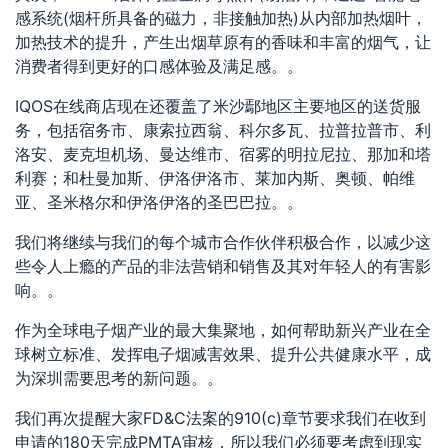
感系统(烟杆所具备的磁力，非接触加热)从内部加热烟叶，
加热技术的提升，产生出烟草原有的香味和丰富的烟气，让
消费者得到更好的口感体验及满足感。。
IQOS在线商店现在还覆盖了米沙鄢地区主要地区的送货服
务，包括宿务市、康索拉西翁、科尔多瓦、拉普拉普市、利
洛安、麦克坦机场、曼达维市、宿雾的明拉尼拉、那加和塔
利赛；和杜曼加斯、伊洛伊洛市、莱加内斯、奥顿、帕维
亚、圣米格尔和伊洛伊洛的圣巴巴拉。。
我们将继续与我们的每个城市合作伙伴积极合作，以减少这
些令人上瘾的产品的非法营销和销售及其对年轻人的有害影
响。。
作为全球电子烟产业的最大集聚地，如何帮助新兴产业在全
球树立标准、发挥电子烟减害效果、提升公共健康水平，成
为深圳需要思考的新问题。。
我们再次提醒大家FD&C法案的910(c)章节要求我们在收到
申请的180天完成PMTA审核，所以我们必须要考虑到现实