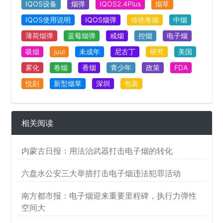
IQOS设备
烟弹
IQOS2.4Plus
烟草
IQOS使用说明
IQOS烟弹
传统卷烟
中烟
薄荷烟弹
蓝莓烟弹
戒烟
控烟
电子烟
吸烟
juul
未成年
尼古丁
研究
美国
雾化
卷烟
香烟
青少年
政策
FDA
悦刻
新型烟草
深圳
包装
相关阅读
内蒙古日报：用法治武器打击电子烟的转化
六盘水公安三大举措打击电子烟违法犯罪活动
南方都市报：电子烟迎来重要里程碑，执行力弹性
空间大