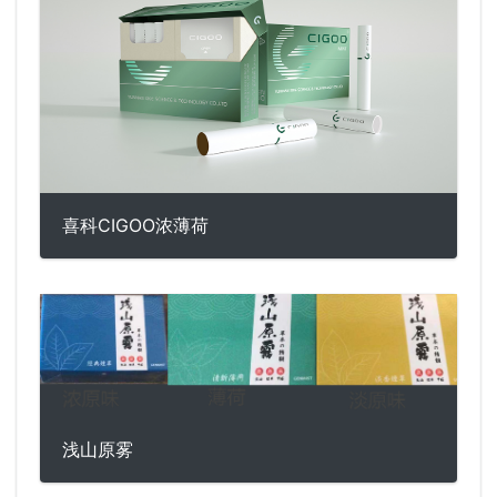
喜科CIGOO浓薄荷
浅山原雾