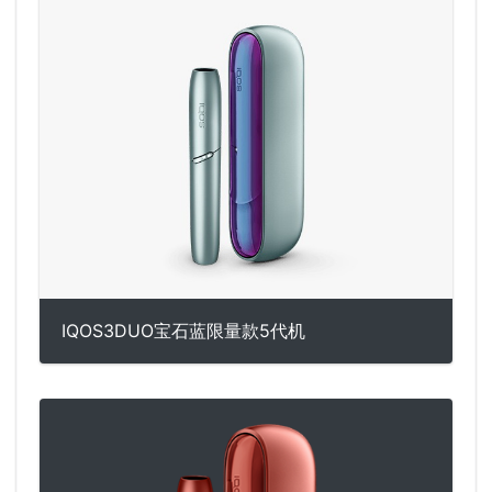
IQOS3DUO宝石蓝限量款5代机