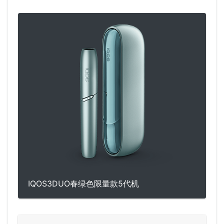
IQOS3DUO春绿色限量款5代机