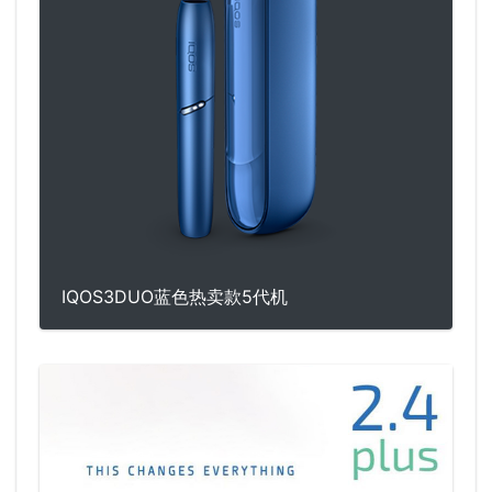
IQOS3DUO蓝色热卖款5代机