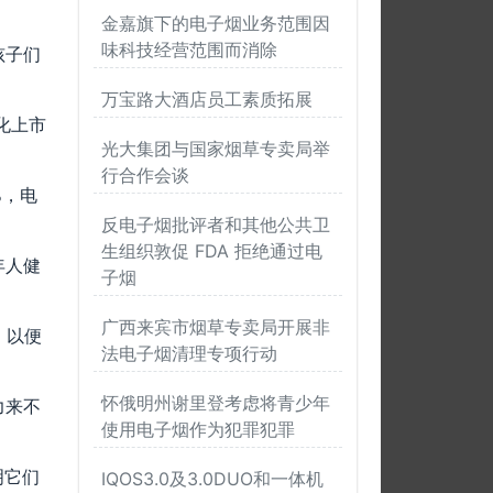
金嘉旗下的电子烟业务范围因
味科技经营范围而消除
孩子们
万宝路大酒店员工素质拓展
化上市
光大集团与国家烟草专卖局举
行合作会谈
%，电
反电子烟批评者和其他公共卫
生组织敦促 FDA 拒绝通过电
年人健
子烟
广西来宾市烟草专卖局开展非
，以便
法电子烟清理专项行动
怀俄明州谢里登考虑将青少年
力来不
使用电子烟作为犯罪犯罪
明它们
IQOS3.0及3.0DUO和一体机