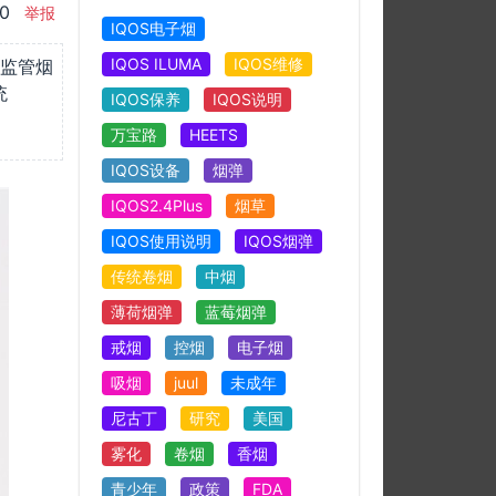
00
举报
IQOS电子烟
IQOS ILUMA
IQOS维修
监管烟
统
IQOS保养
IQOS说明
万宝路
HEETS
IQOS设备
烟弹
IQOS2.4Plus
烟草
IQOS使用说明
IQOS烟弹
传统卷烟
中烟
薄荷烟弹
蓝莓烟弹
戒烟
控烟
电子烟
吸烟
juul
未成年
尼古丁
研究
美国
雾化
卷烟
香烟
青少年
政策
FDA