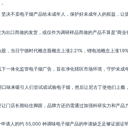
。。
，坚决不卖电子烟产品给未成年人，保护好未成年人的权益，让
仅为出口而做的发货，或仅作为调研样品而做的产品不算是“商业
，当日宁德时代概念股概念上涨2.21%，锂电池概念上涨1.9
线下一体化监管电子烟广告，旨在净化辖区市场环境，守护未成
的是利用口味来吸引人们尝试或试验电子烟，然后让尼古丁使他们上瘾
要让门店长期站住脚跟，品牌方还仍需通过加强科研实力和产品
申请人的约 55,000 种调味电子烟产品的申请缺乏足够证据证