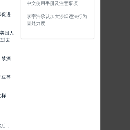
中文使用手册及注意事项
和促进
李宇浩承认加大涉烟违法行为
查处力度
踪美国人
在过去
，禁酒
啡豆等
支样
。
整后，