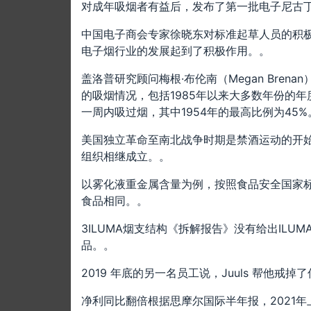
对成年吸烟者有益后，发布了第一批电子尼古丁传递
中国电子商会专家徐晓东对标准起草人员的积
电子烟行业的发展起到了积极作用。。
盖洛普研究顾问梅根·布伦南（Megan Brena
的吸烟情况，包括1985年以来大多数年份的年度
一周内吸过烟，其中1954年的最高比例为45%
美国独立革命至南北战争时期是禁酒运动的开
组织相继成立。。
以雾化液重金属含量为例，按照食品安全国家
食品相同。。
3ILUMA烟支结构《拆解报告》没有给出ILU
品。。
2019 年底的另一名员工说，Juuls 帮他戒
净利同比翻倍根据思摩尔国际半年报，2021年上