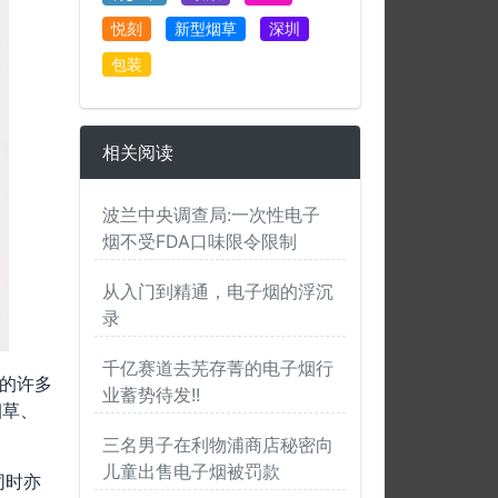
悦刻
新型烟草
深圳
包装
相关阅读
波兰中央调查局:一次性电子
烟不受FDA口味限令限制
从入门到精通，电子烟的浮沉
录
千亿赛道去芜存菁的电子烟行
定的许多
业蓄势待发!!
烟草、
三名男子在利物浦商店秘密向
儿童出售电子烟被罚款
同时亦