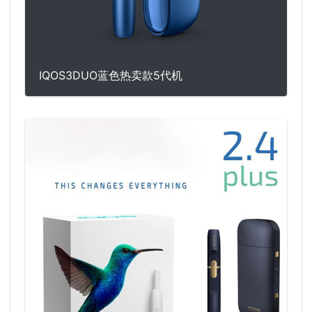
IQOS3DUO蓝色热卖款5代机