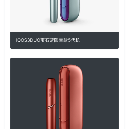
IQOS3DUO宝石蓝限量款5代机