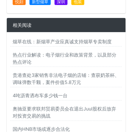
悦刻
新型烟草
深圳
包装
相关阅读
烟草在线：新烟草产业应真诚支持烟草专卖制度
热点行业解读：电子烟行业和政策背景，以及部分
热点评论
贵港查处3家销售非法电子烟的店铺：查获奶茶杯、
调味弹数千颗，案件价值5.8万元
4吨沥青洒布车多少钱一台
奥驰亚要求联邦贸易委员会在退出Juul股权后放弃
对投资交易的挑战
国内HNB市场或逐步合法化