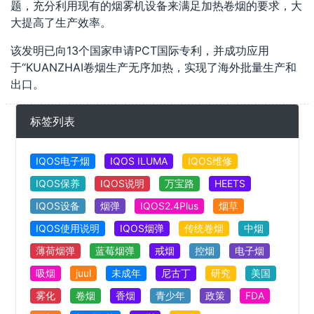
题，充分利用现有的烟雾机设备来满足加热卷烟的要求，大
大提高了生产效率。
该发明已向13个国家申请PCT国际专利，并成功应用
于“KUANZHAI卷烟生产无序加热，实现了海外批量生产和
出口。
标签列表
IQOS电子烟
IQOS ILUMA
IQOS维修
IQOS保养
IQOS说明
万宝路
HEETS
IQOS设备
烟弹
IQOS2.4Plus
烟草
IQOS使用说明
IQOS烟弹
传统卷烟
中烟
薄荷烟弹
蓝莓烟弹
戒烟
控烟
电子烟
吸烟
juul
未成年
尼古丁
研究
美国
雾化
卷烟
香烟
青少年
政策
FDA