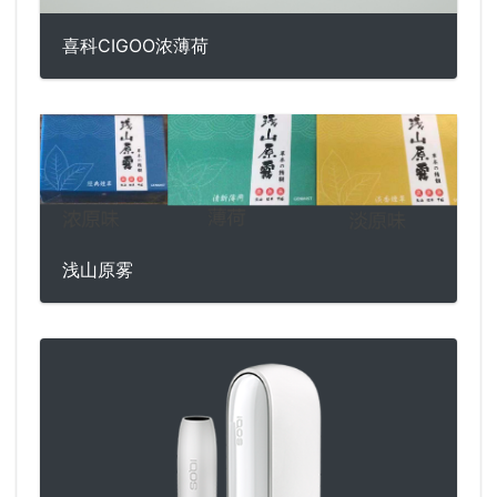
喜科CIGOO浓薄荷
浅山原雾