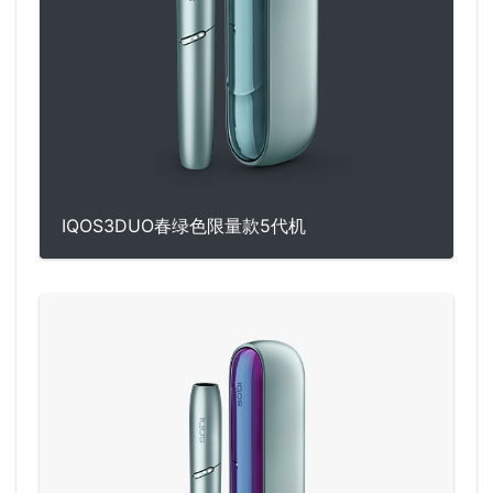
IQOS3DUO春绿色限量款5代机