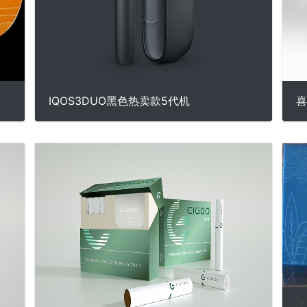
IQOS3DUO黑色热卖款5代机
喜