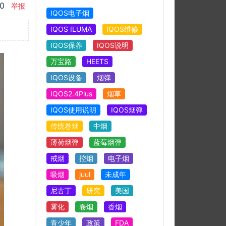
00
举报
IQOS电子烟
IQOS ILUMA
IQOS维修
IQOS保养
IQOS说明
万宝路
HEETS
IQOS设备
烟弹
IQOS2.4Plus
烟草
IQOS使用说明
IQOS烟弹
传统卷烟
中烟
薄荷烟弹
蓝莓烟弹
戒烟
控烟
电子烟
吸烟
juul
未成年
尼古丁
研究
美国
雾化
卷烟
香烟
青少年
政策
FDA