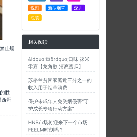
悦刻
新型烟草
深圳
包装
相关阅读
括禁止烟
&ldquo;重&rdquo;口味 徕米
零嘉【龙角散 清爽蜜瓜】
苏格兰贫困家庭近三分之一的
收入用于烟草消费
生的胜
墨西哥
保护未成年人免受烟侵害“守
护成长专项行动方案”
HNB市场将迎来下一个市场
FEELM时刻吗？