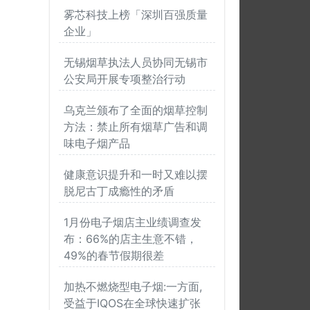
雾芯科技上榜「深圳百强质量
企业」
无锡烟草执法人员协同无锡市
公安局开展专项整治行动
乌克兰颁布了全面的烟草控制
方法：禁止所有烟草广告和调
味电子烟产品
健康意识提升和一时又难以摆
脱尼古丁成瘾性的矛盾
1月份电子烟店主业绩调查发
布：66%的店主生意不错，
49%的春节假期很差
加热不燃烧型电子烟:一方面,
受益于IQOS在全球快速扩张