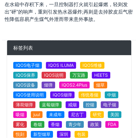
在水箱中存积下来，一旦控制器打火就引起爆燃，轻则发
出“砰”的响声，重则引发热水器爆炸;再则是去掉胶皮后气密
性降低容易产生煤气外泄而带来意外事故。
标签列表
IQOS电子烟
IQOS ILUMA
IQOS维修
IQOS保养
IQOS说明
万宝路
HEETS
IQOS设备
烟弹
IQOS2.4Plus
烟草
IQOS使用说明
IQOS烟弹
传统卷烟
中烟
薄荷烟弹
蓝莓烟弹
戒烟
控烟
电子烟
吸烟
juul
未成年
尼古丁
研究
美国
雾化
卷烟
香烟
青少年
政策
FDA
悦刻
新型烟草
深圳
包装