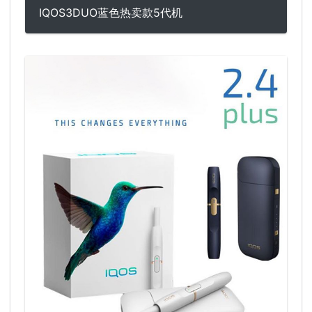
IQOS3DUO蓝色热卖款5代机