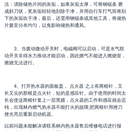
法：清除储热片间的灰垢，如果灰垢太厚，可将钢锯条 磨
成斜刀状，奖灰垢轻轻地刮除干净，并用自行车打气筒将刮
下的灰垢吹干净，最后，还需用钢锯条或其他工具，将储热
片拨至分布均匀，以免影响储热和通风。
3、当拨动微动开关时，电磁阀可以启动，可是水气联
动开关非得水力推动才能启动，因此燃气不能进入燃烧室，
燃烧无法进行。
4、打开热水器的面板盖， 点火器 之上有两根针，又
长又尖的那根是点火针，短的是感应针。由于使用的时间太
长会使这两根针复上一层黑膜，点火器的工作和感应就会迟
钝，出现林内燃气热水器不能打火的故障;把两根针用挫刀
挫光亮后重新启动机器。
以前问题未能解决请联系林内热水器售后维修电话进行报