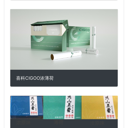
喜科CIGOO浓薄荷