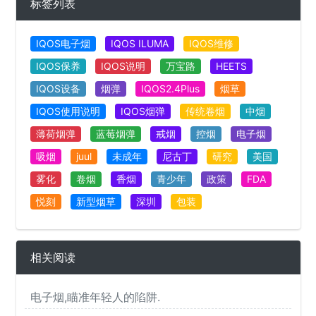
标签列表
IQOS电子烟
IQOS ILUMA
IQOS维修
IQOS保养
IQOS说明
万宝路
HEETS
IQOS设备
烟弹
IQOS2.4Plus
烟草
IQOS使用说明
IQOS烟弹
传统卷烟
中烟
薄荷烟弹
蓝莓烟弹
戒烟
控烟
电子烟
吸烟
juul
未成年
尼古丁
研究
美国
雾化
卷烟
香烟
青少年
政策
FDA
悦刻
新型烟草
深圳
包装
相关阅读
电子烟,瞄准年轻人的陷阱.