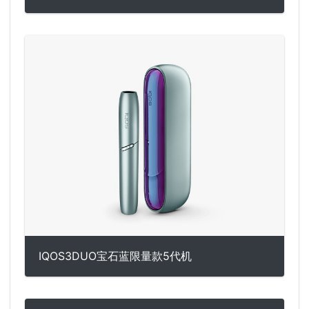
IQOS3DUO宝石蓝限量款5代机