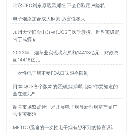
唯它CEO刘东原透露,唯它不会窃取用户隐私
电子烟添加合成大麻素 危害性极大
加州大学旧金山分校(UCSF)医学教授、世界顶级尼
古丁成瘾专
2022年，烟草业实现税利总额14413亿元，财政总
额14416亿元
一次性电子烟不受FDA口味限令限制
日本IQOS各个版本的区别,烟弹哪儿购?你要知道的
全在这儿!!!
韶关市场监督管理局开展电子烟等新型烟草产品广
告专项整治
METOO觅途的一次性电子烟有想不到的惊喜设计